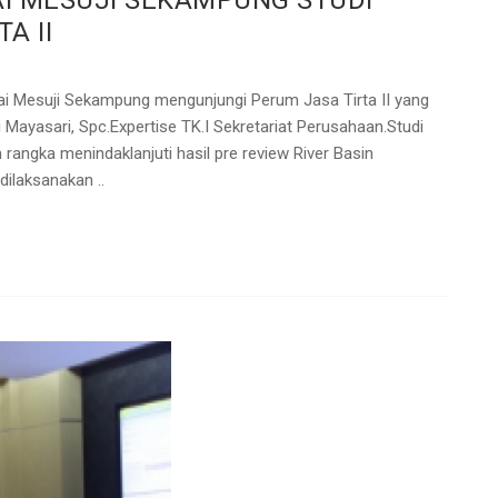
AI MESUJI SEKAMPUNG STUDI
A II
ai Mesuji Sekampung mengunjungi Perum Jasa Tirta II yang
i Mayasari, Spc.Expertise TK.I Sekretariat Perusahaan.Studi
rangka menindaklanjuti hasil pre review River Basin
ilaksanakan ..