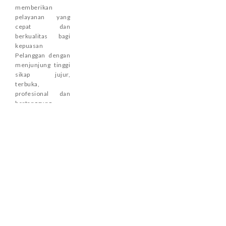
memberikan
pelayanan yang
cepat dan
berkualitas bagi
kepuasan
Pelanggan dengan
menjunjung tinggi
sikap jujur,
terbuka,
profesional dan
bertanggung
jawab.
TAUTAN
Beranda
Keterbukaan
Informasi
Tentang
Publik
Kami
Berita
Data
Perusahaan
Hidrologi